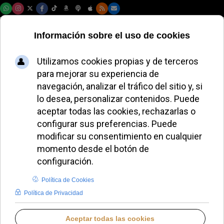
Jueves, 06 de agosto de 2026
El Papa protege la
obra hospitalaria
fundada por el
Padre Pío
ALMUDENA BUENADICHA
PAPA LEÓN XIV
VIERNES, 29 MAYO 2026 10:09