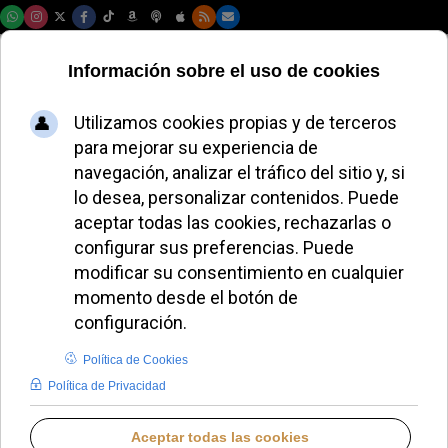
Jueves, 06 de agosto de 2026
FAMILIA, VIDA E IDENTIDAD
CRISTIANA
La madre de Noelia Castillo pide
a la ONU investigar la eutanasia
autorizada