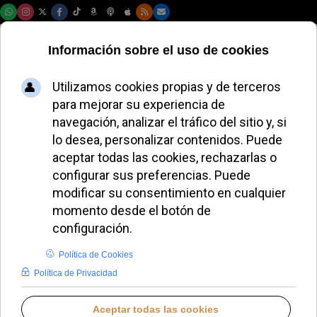
Jueves, 06 de agosto de 2026
Robert Sarah
Introduzca parte del título
Filtrar
Limpiar
Cantidad a most
El cardenal Sarah condena la imposición de
ideología en África
El cardenal Sarah debate Europa y África en el
Parlamento Europeo
Sarah denuncia que la liturgia se convierta en
espectáculo
La SSPX prepara nuevas consagraciones de
obispos y reabre tensiones con Roma