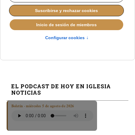
Viganò acusa a Müller, Sarah y Burke de “oposición
controlada” y llama a apoyar a la Fraternidad San
Pío X
Sarah advierte del riesgo de ruptura en la Iglesia por
las ordenaciones sin mandato pontificio
Fallece el cardenal Polycarp Pengo, líder clave de la
Iglesia en Tanzania
EL PODCAST DE HOY EN IGLESIA
NOTICIAS
Boletín · miércoles 5 de agosto de 2026