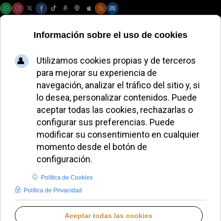
Jueves, 06 de agosto de 2026
Jesús Fernández
Introduzca parte del título
Filtrar
Limpiar
Cantidad a most
Misas, vigilias y cruces misioneras: España despide
a sus voluntarios de verano
La fiesta de San Josemaría en Córdoba reivindica el
periodismo honesto y limpio
El obispo de Córdoba renueva su Consejo
Episcopal
El obispo de Córdoba alerta: "El trabajo se está
deshumanizando"