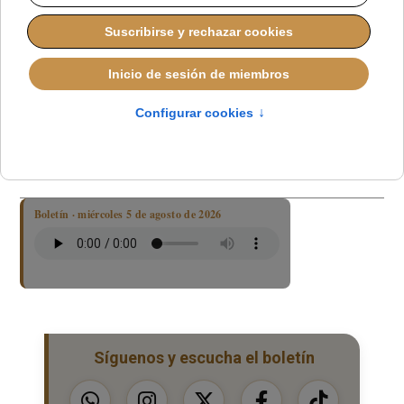
El bautismo de adultos crece en España: más
catecúmenos en la Cuaresma y cifras al alza
EL PODCAST DE HOY EN IGLESIA
NOTICIAS
Boletín · miércoles 5 de agosto de 2026
Síguenos y escucha el boletín