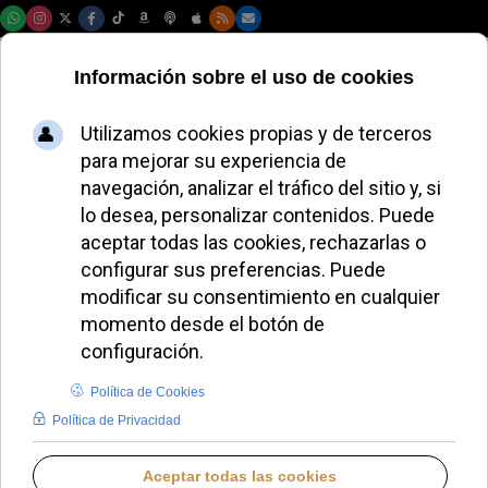
Sábado, 08 de agosto de 2026
Pontificia Academia para la
Vida
Introduzca parte del título
Filtrar
Limpiar
Cantidad a most
Parolin ordena arzobispo a Renzo Pegoraro, nuevo
presidente de la Academia para la Vida
Discurso del Santo Padre León XIV ante el
Parlamento español - Texto completo
Francia anuncia una "movilización general" contra
los movimientos provida
Roma acogerá el Vatican Longevity Summit 2026