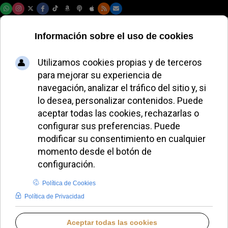
Domingo, 09 de agosto de 2026
Vídeo | Los obispos
colombianos inician
su asamblea
plenaria sobre el
clero y la paz
REDACCIÓN
VÍDEO NOTICIAS DESTACADAS
MARTES, 07 JULIO 2026 19:08