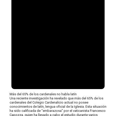
Más del 65% de los cardenales no habla latín
Una reciente investigación ha revelado que más del 65% de los
cardenales del Colegio Cardenalicio actual no posee
conocimientos de latín, lengua oficial de la Iglesia. Esta situación
ha sido calificada de "embarazosa" por el vaticanista Francesco
Capozza, quien ha llevado a cabo el estudio durante varios