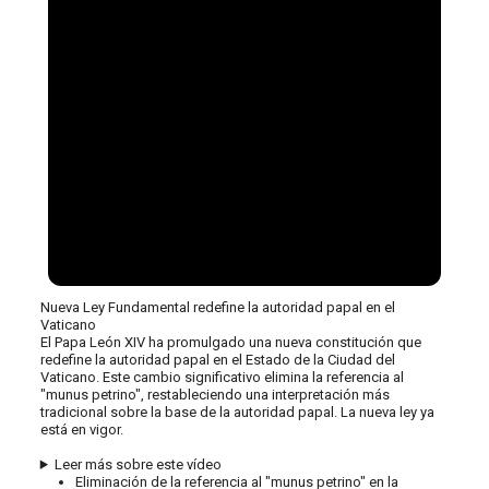
Nueva Ley Fundamental redefine la autoridad papal en el
Vaticano
El Papa León XIV ha promulgado una nueva constitución que
redefine la autoridad papal en el Estado de la Ciudad del
Vaticano. Este cambio significativo elimina la referencia al
"munus petrino", restableciendo una interpretación más
tradicional sobre la base de la autoridad papal. La nueva ley ya
está en vigor.
Leer más sobre este vídeo
Eliminación de la referencia al "munus petrino" en la