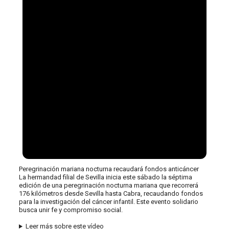
Peregrinación mariana nocturna recaudará fondos anticáncer
La hermandad filial de Sevilla inicia este sábado la séptima
edición de una peregrinación nocturna mariana que recorrerá
176 kilómetros desde Sevilla hasta Cabra, recaudando fondos
para la investigación del cáncer infantil. Este evento solidario
busca unir fe y compromiso social.
Leer más sobre este vídeo