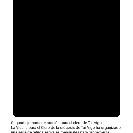
Segunda jornada de oración para el clero de Tui-Vigo
La Vicaría para el Clero de la diócesis de Tui-Vigo ha organizado
una serie de retiros estivales mensuales para promover la