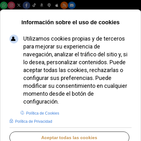
Viernes, 07 de agosto de 2026
Vídeo | El obispo de
Barbastro-Monzón
aspira a que
Torreciudad sea un
referente
REDACCIÓN
VÍDEO NOTICIAS DESTACADAS
MIÉRCOLES, 08 JULIO 2026 19:08