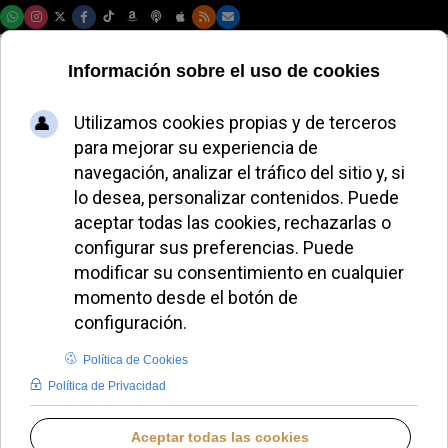
Domingo, 09 de agosto de 2026
Vídeo | Parroquias
de Estados Unidos
conmemoran el Mes
del Orgullo con
misas especiales
REDACCIÓN
VÍDEO NOTICIAS DESTACADAS
JUEVES, 09 JULIO 2026 13:08