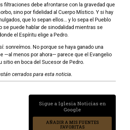
as filtraciones debe afrontarse con la gravedad que
bo, sino por fidelidad al Cuerpo Místico. Y si hay
lgados, que lo sepan ellos… y lo sepa el Pueblo
o se puede hablar de sinodalidad mientras se
donde el Espíritu elige a Pedro.
 sí: sonreímos. No porque se haya ganado una
ue —al menos por ahora— parece que el Evangelio
u sitio en boca del Sucesor de Pedro.
stán cerrados para esta noticia.
Sigue a Iglesia Noticias en
Google
AÑADIR A MIS FUENTES
FAVORITAS