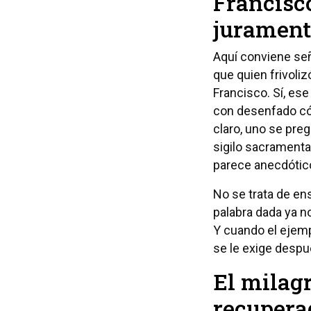
Francisc
jurament
Aquí conviene seña
que quien frivoli
Francisco. Sí, es
con desenfado cóm
claro, uno se preg
sigilo sacramenta
parece anecdótic
No se trata de en
palabra dada ya no
Y cuando el ejemp
se le exige desp
El milagr
recupera