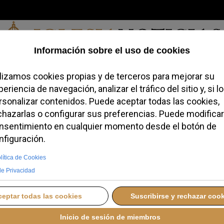
Sábado, 08 de agosto de 2026
a, Identidad
Credofobiómetro
Blogs
Temas
Buscar
#JovenesC