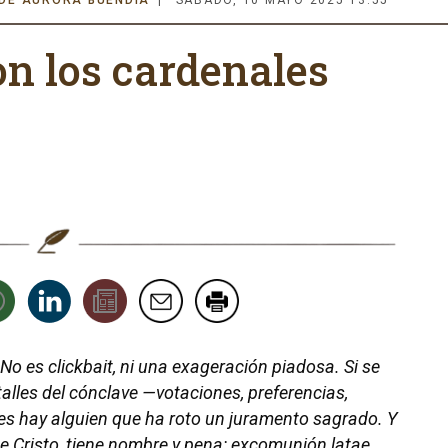
 DE AURORA BUENDÍA
SÁBADO, 10 MAYO 2025 13:55
n los cardenales
. No es clickbait, ni una exageración piadosa. Si se
talles del cónclave —votaciones, preferencias,
s hay alguien que ha roto un juramento sagrado. Y
 de Cristo, tiene nombre y pena: excomunión latae