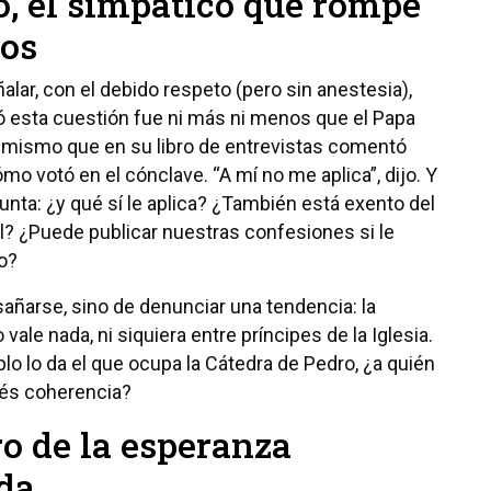
o, el simpático que rompe
os
lar, con el debido respeto (pero sin anestesia),
zó esta cuestión fue ni más ni menos que el Papa
e mismo que en su libro de entrevistas comentó
o votó en el cónclave. “A mí no me aplica”, dijo. Y
unta: ¿y qué sí le aplica? ¿También está exento del
l? ¿Puede publicar nuestras confesiones si le
o?
sañarse, sino de denunciar una tendencia: la
 vale nada, ni siquiera entre príncipes de la Iglesia.
lo lo da el que ocupa la Cátedra de Pedro, ¿a quién
ués coherencia?
o de la esperanza
da