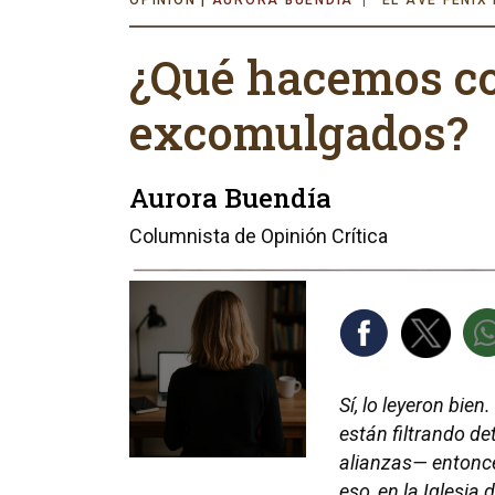
AURORA BUENDÍA
EL AVE FÉNIX
¿Qué hacemos co
excomulgados?
Aurora Buendía
Columnista de Opinión Crítica
Sí, lo leyeron bien
están filtrando de
alianzas— entonce
eso, en la Iglesia