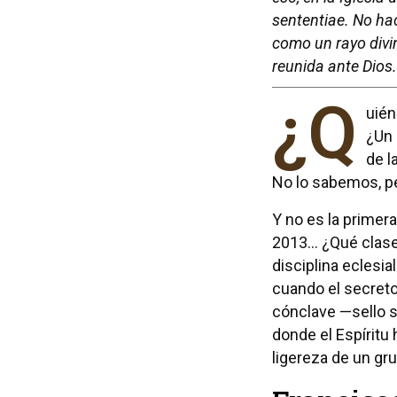
sententiae. No hac
como un rayo divin
reunida ante Dios.
¿Q
uién
¿Un 
de l
No lo sabemos, per
Y no es la primera
2013… ¿Qué clas
disciplina eclesi
cuando el secret
cónclave —sello 
donde el Espíritu
ligereza de un gr