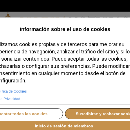
Sábado, 08 de agosto de 2026
redofobiómetro
Blogs
Temas
Buscar
#JovenesConFe
Podcas
 su álbum ‘LUX’ bajo el
IANA
MIÉRCOLES, 03 DICIEMBRE 2025 17:15