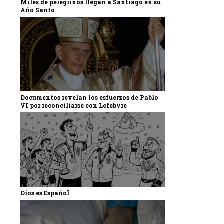
Miles de peregrinos llegan a Santiago en su
Año Santo
Documentos revelan los esfuerzos de Pablo
VI por reconciliarse con Lefebvre
Dios es Español