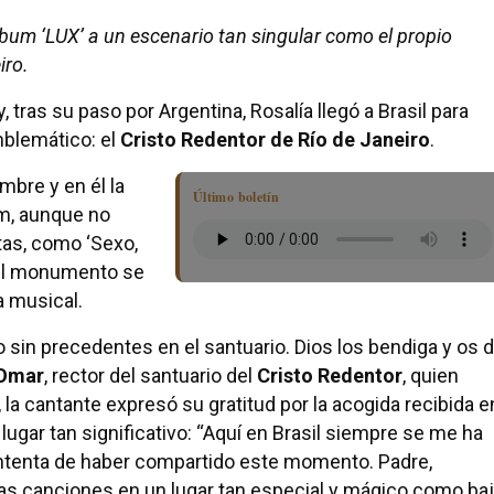
lbum ‘LUX’ a un escenario tan singular como el propio
iro.
, tras su paso por Argentina, Rosalía llegó a Brasil para
mblemático: el
Cristo Redentor de Río de Janeiro
.
mbre y en él la
Último boletín
um, aunque no
tas, como ‘Sexo,
e el monumento se
a musical.
o sin precedentes en el santuario. Dios los bendiga y os 
Omar
, rector del santuario del
Cristo Redentor
, quien
e, la cantante expresó su gratitud por la acogida recibida e
 lugar tan significativo: “Aquí en Brasil siempre se me ha
ntenta de haber compartido este momento. Padre,
as canciones en un lugar tan especial y mágico como ba