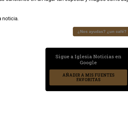
 noticia.
¿Nos ayudas? ¿un café?
Sigue a Iglesia Noticias en
Google
AÑADIR A MIS FUENTES
FAVORITAS