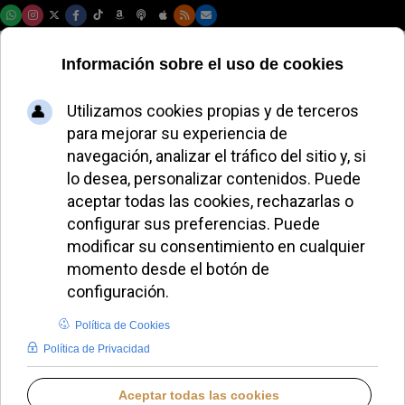
Jueves, 06 de agosto de 2026
Pablo López: “Las
redes sociales son
un anzuelo
maravilloso para
acercar a los
jóvenes a Dios”