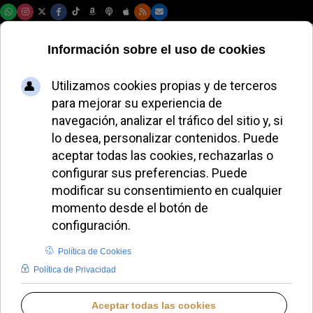
Jueves, 06 de agosto de 2026
El cardenal Müller
discrepa del Papa
León XIV sobre el
aborto y la pena de
muerte
REDACCIÓN
IGLESIA HOY
LUNES, 20 OCTUBRE 2025 18:35