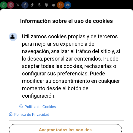
Viernes, 07 de agosto de 2026
El Vaticano se
compromete a
reducir un 28% sus
emisiones para
2035
JAVIER RUIZ ARREGUI
DESDE EL VATICANO
JUEVES, 16 OCTUBRE 2025 23:57