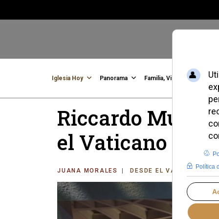
Iglesia Hoy
Panorama
Familia, Vida, Identidad
C
Riccardo Muti di
el Vaticano el 12
JUANA MORALES
DESDE EL VATICANO
J