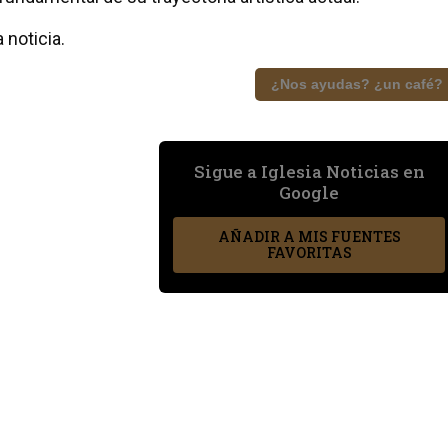
 noticia.
¿Nos ayudas? ¿un café?
Sigue a Iglesia Noticias en
Google
AÑADIR A MIS FUENTES
FAVORITAS