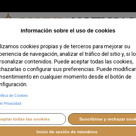
Viernes, 07 de agosto de 2026
redofobiómetro
Blogs
Temas
Buscar
#JovenesConFe
Podcas
rigirá un concierto en
 de diciembre
UEVES, 11 DICIEMBRE 2025 19:20