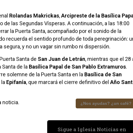
enal
Rolandas Makrickas
,
Arcipreste de la Basílica Papa
o de las Segundas Vísperas. A continuación, a las 18:00
errar la Puerta Santa, acompañado por el sonido de la
do recuerda el sentido profundo de toda peregrinación: u
 segura, y no un vagar sin rumbo ni dispersión.
a Puerta Santa de
San Juan de Letrán
, mientras que el 28 
a Santa de la
Basílica Papal de San Pablo Extramuros
.
erre solemne de la Puerta Santa en la
Basílica de San
 la
Epifanía
, que marcará el cierre definitivo del
Año San
 noticia.
¿Nos ayudas? ¿un café?
Sigue a Iglesia Noticias en