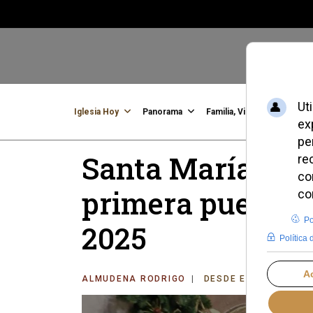
Iglesia Hoy
Panorama
Familia, Vida, Identidad
C
Santa María la M
primera puerta s
2025
ALMUDENA RODRIGO
DESDE EL VATICANO