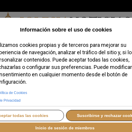
Jueves, 06 de agosto de 2026
redofobiómetro
Blogs
Temas
Buscar
#JovenesConFe
Podcas
ayor cerrará la
anta del Jubileo de
MIÉRCOLES, 24 DICIEMBRE 2025 11:55