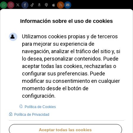
Sábado, 08 de agosto de 2026
La Guardia Suiza
Pontificia nombra a
Claude Frei como
nuevo jefe de
prensa
JAVIER RUIZ ARREGUI
DESDE EL VATICANO
MIÉRCOLES, 03 DICIEMBRE 2025 16:50