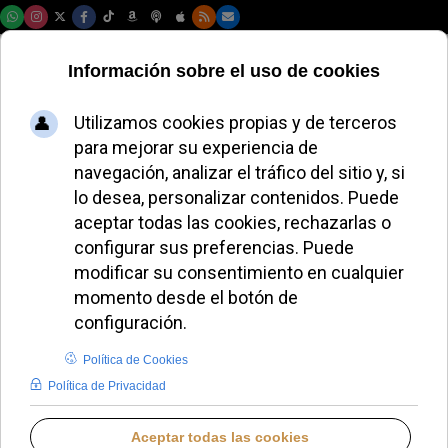
Jueves, 06 de agosto de 2026
El cardenal Parolin
recibe un premio
por la paz en Nueva
York
ALMUDENA RODRIGO
DESDE EL VATICANO
MARTES, 20 MAYO 2025 17:55