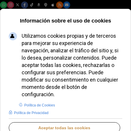
Sábado, 08 de agosto de 2026
Los drones y la
música celebran la
fraternidad humana
en el Vaticano ante
80.000 personas
JAVIER RUIZ ARREGUI
DESDE EL VATICANO
DOMINGO, 14 SEPTIEMBRE 2025 03:21