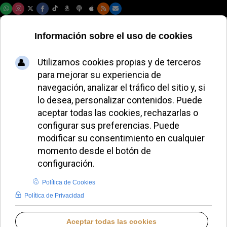
Jueves, 06 de agosto de 2026
León XIV defiende
la libertad religiosa
como un pilar de
una sociedad justa
y reconciliada
REDACCIÓN
PAPA LEÓN XIV
VIERNES, 10 OCTUBRE 2025 17:30