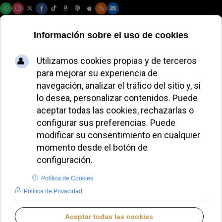
Lunes, 10 de agosto de 2026
Perú rinde
homenaje al Papa
León XIV con una
imponente estatua
de cinco metros en
Chiclayo