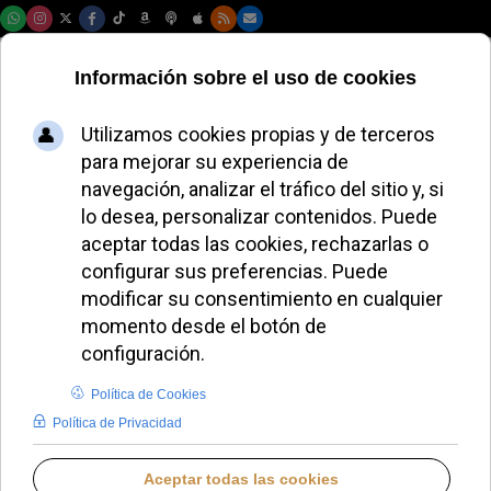
Sábado, 08 de agosto de 2026
El Papa León XIV se
reúne con víctimas
de abusos en
Bélgica
ALMUDENA RODRIGO
PAPA LEÓN XIV
SÁBADO, 08 NOVIEMBRE 2025 08:50