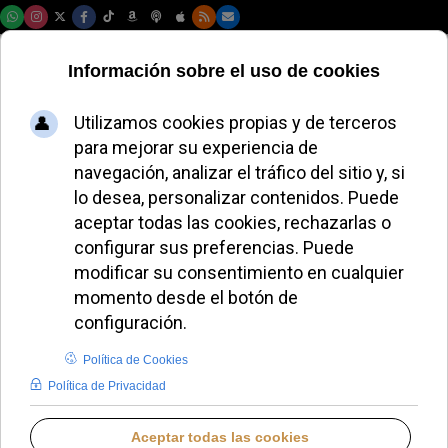
Sábado, 08 de agosto de 2026
El Papa León XIV
destaca la
fraternidad como
un desafío crucial
en la catequesis
ALMUDENA RODRIGO
PAPA LEÓN XIV
MIÉRCOLES, 12 NOVIEMBRE 2025 16:45