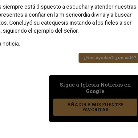
s siempre está dispuesto a escuchar y atender nuestras
resentes a confiar en la misericordia divina y a buscar
os. Concluyó su catequesis instando a los fieles a ser
 siguiendo el ejemplo del Señor.
 noticia.
¿Nos ayudas? ¿un café?
Sigue a Iglesia Noticias en
Google
AÑADIR A MIS FUENTES
FAVORITAS