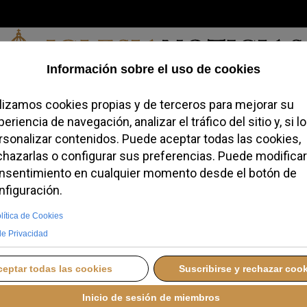
Jueves, 06 de agosto de 2026
redofobiómetro
Blogs
Temas
Buscar
#JovenesConFe
Podcas
 resalta el poder
 en su catequesis
ÉRCOLES, 11 JUNIO 2025 10:50