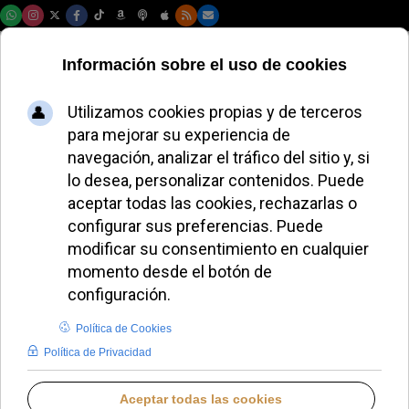
Sábado, 08 de agosto de 2026
El Papa León XIV
insta al clero
romano a enfrentar
los desafíos con
valentía
ALMUDENA RODRIGO
PAPA LEÓN XIV
JUEVES, 12 JUNIO 2025 14:08