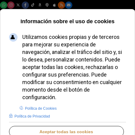
Sábado, 08 de agosto de 2026
El Papa León XIV
envía ayuda
humanitaria a
Ucrania desde
Roma
ALMUDENA RODRIGO
PAPA LEÓN XIV
JUEVES, 12 JUNIO 2025 17:46