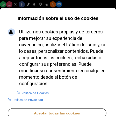
Viernes, 07 de agosto de 2026
El cardenal
Semeraro resalta a
Floribert como
símbolo de
esperanza juvenil
ALMUDENA RODRIGO
PAPA LEÓN XIV
DOMINGO, 15 JUNIO 2025 22:00