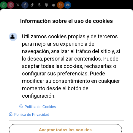
Viernes, 07 de agosto de 2026
El Vaticano
estrenará el
documental "León
de Perú" el 20 de
junio
ALMUDENA RODRIGO
PAPA LEÓN XIV
JUEVES, 19 JUNIO 2025 16:32