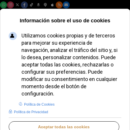
Sábado, 08 de agosto de 2026
El Papa León XIV
anima a la Orden de
Malta a servir con
humildad y
dedicación
ALMUDENA RODRIGO
PAPA LEÓN XIV
MARTES, 24 JUNIO 2025 14:16