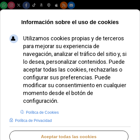
Viernes, 07 de agosto de 2026
Niños de un colegio
de Madrid envían
dibujos al Papa y les
responde
enviándoles una
carta