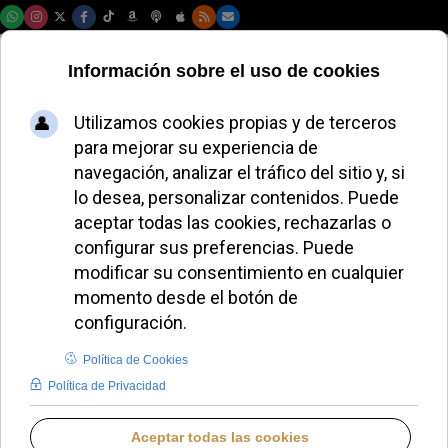
Jueves, 06 de agosto de 2026
El Papa León XIV
anima a jóvenes y
educadores en
audiencia en Roma
ALMUDENA RODRIGO
PAPA LEÓN XIV
SÁBADO, 05 JULIO 2025 11:12