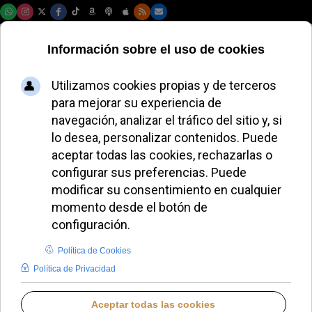
Sábado, 08 de agosto de 2026
El Papa León XIV
pide vivir una fe
auténtica y
comprometida
ALMUDENA RODRIGO
PAPA LEÓN XIV
DOMINGO, 06 JULIO 2025 12:16