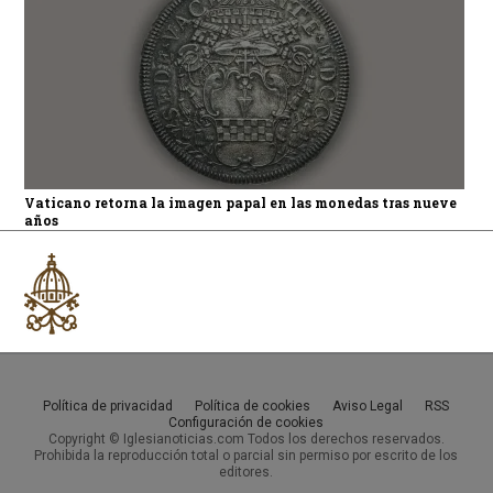
Vaticano retorna la imagen papal en las monedas tras nueve
años
Política de privacidad
Política de cookies
Aviso Legal
RSS
Configuración de cookies
Copyright © Iglesianoticias.com Todos los derechos reservados.
Prohibida la reproducción total o parcial sin permiso por escrito de los
editores.