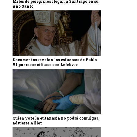
Miles de peregrinos llegan a Santiago en su
Año Santo
Documentos revelan los esfuerzos de Pablo
VI por reconciliarse con Lefebvre
Quien vote la eutanasia no podrá comulgar,
advierte Alliet