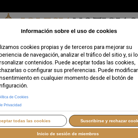
Viernes, 07 de agosto de 2026
redofobiómetro
Blogs
Temas
Buscar
#JovenesConFe
Podcas
V agradece a Radio
or evangelizadora
MINGO, 27 JULIO 2025 16:24