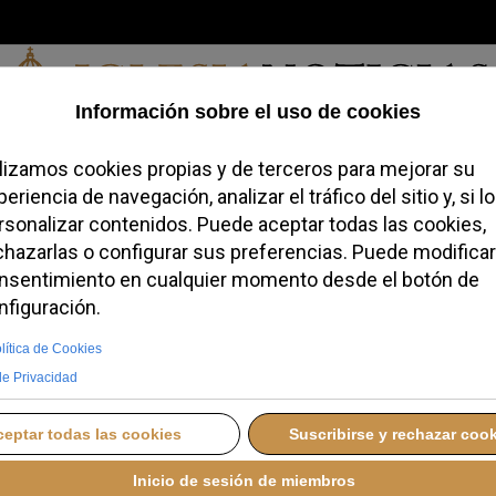
Jueves, 06 de agosto de 2026
redofobiómetro
Blogs
Temas
Buscar
#JovenesConFe
Podcas
pide a los líderes
ños en los conflictos
NES, 15 SEPTIEMBRE 2025 19:04