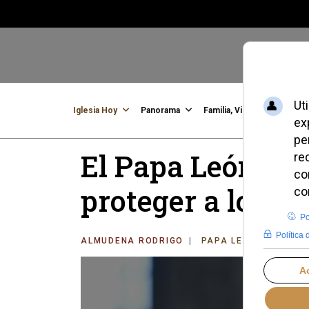
Iglesia Hoy
Panorama
Familia, Vida, Identidad
C
El Papa León XIV 
proteger a los ni
ALMUDENA RODRIGO
PAPA LEÓN XIV
LU