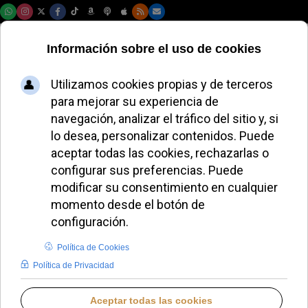
Jueves, 06 de agosto de 2026
El Papa León XIV
reza por Charlie
Kirk y promueve el
diálogo frente a la
polarización
JAVIER RUIZ ARREGUI
PAPA LEÓN XIV
MARTES, 16 SEPTIEMBRE 2025 17:25