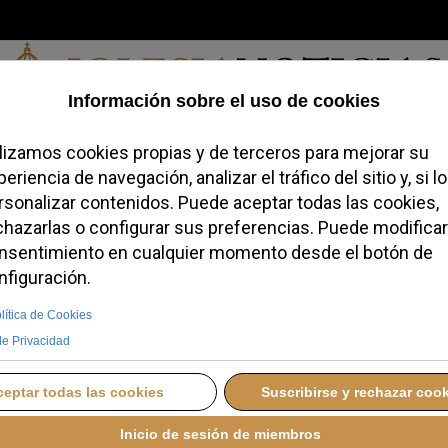
Viernes, 07 de agosto de 2026
redofobiómetro
Blogs
Temas
Buscar
#JovenesConFe
Podcas
 y la solidaridad se
osición en Rivas-
, 07 NOVIEMBRE 2025 09:03