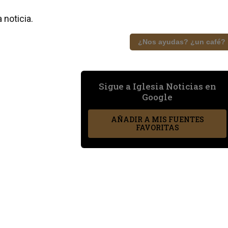
 noticia.
¿Nos ayudas? ¿un café?
Sigue a Iglesia Noticias en
Google
AÑADIR A MIS FUENTES
FAVORITAS