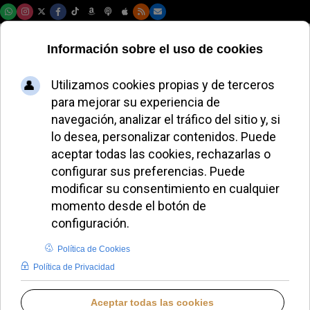
Jueves, 06 de agosto de 2026
Ayalde y Munabe se
fusionarán en Loiu
en el curso
2026/2027
JOSÉ GARCÍA
ESPAÑA
VIERNES, 02 ENERO 2026 13:44