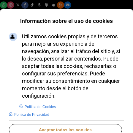
Jueves, 06 de agosto de 2026
Las parroquias de
La Hiruela y La
Puebla organizan
un encuentro
juvenil navideño
ALMUDENA RODRIGO
DIÓCESIS DE MADRID
JUEVES, 04 DICIEMBRE 2025 10:40