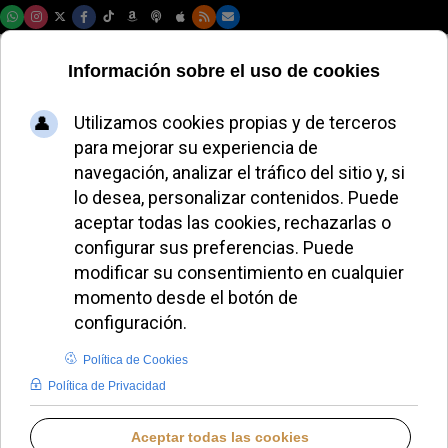
Lunes, 10 de agosto de 2026
El COF resalta
logros y proyecta
nuevas iniciativas
para el próximo
curso
MIGUEL PÉREZ H.
DIÓCESIS DE PALENCIA
MIÉRCOLES, 30 JULIO 2025 09:36