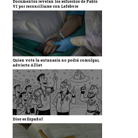
Documentos revelan los esfuerzos de Pablo
VI por reconciliarse con Lefebvre
Quien vote la eutanasia no podrá comulgar,
advierte Alliet
Dios es Español