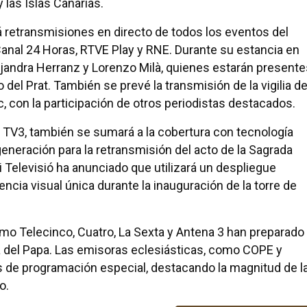
las Islas Canarias.
á retransmisiones en directo de todos los eventos del
 Canal 24 Horas, RTVE Play y RNE. Durante su estancia en
lejandra Herranz y Lorenzo Milà, quienes estarán present
o del Prat. También se prevé la transmisión de la vigilia d
, con la participación de otros periodistas destacados.
na, TV3, también se sumará a la cobertura con tecnología
neración para la retransmisión del acto de la Sagrada
i Televisió ha anunciado que utilizará un despliegue
ncia visual única durante la inauguración de la torre de
o Telecinco, Cuatro, La Sexta y Antena 3 han preparado
ta del Papa. Las emisoras eclesiásticas, como COPE y
s de programación especial, destacando la magnitud de l
o.