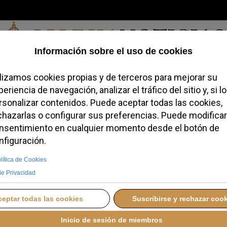
Sábado, 08 de agosto de 2026
redofobiómetro
Blogs
Temas
Buscar
#JovenesConFe
Podcas
pa León XIV a España
 cobertura mediática
V A ESPAÑA
SÁBADO, 06 JUNIO 2026 09:50