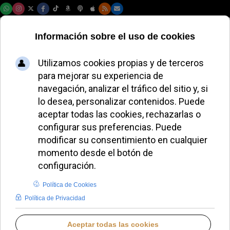
Jueves, 06 de agosto de 2026
Zapatero y
González no
asistirán al acto con
León XIV por
motivos legales
LUCAS ALONSO
VISITA DEL PAPA LEÓN XIV A ESPAÑA
SÁBADO, 06 JUNIO 2026 10:05