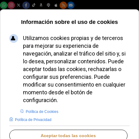
Sábado, 08 de agosto de 2026
Los obispos
europeos escriben a
Ursula von der
Leyen para exigir
una acción ante la
crisis climática