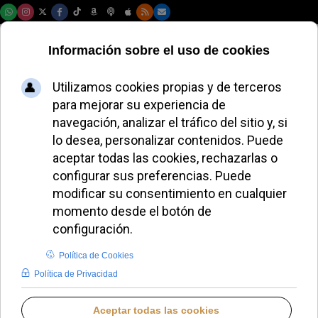
Viernes, 07 de agosto de 2026
Obispo nigeriano
pide a Estados
Unidos intervenir
militarmente contra
la persecución
religiosa