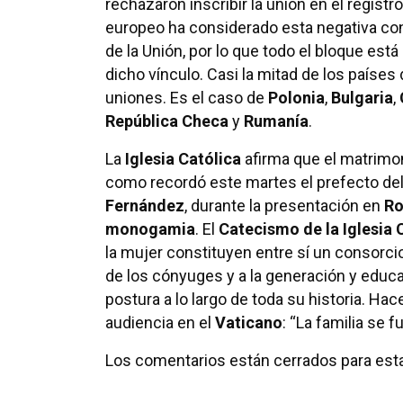
rechazaron inscribir la unión en el registro c
europeo ha considerado esta negativa con
de la Unión, por lo que todo el bloque es
dicho vínculo. Casi la mitad de los países 
uniones. Es el caso de
Polonia
,
Bulgaria
,
República Checa
y
Rumanía
.
La
Iglesia Católica
afirma que el matrimon
como recordó este martes el prefecto de
Fernández
, durante la presentación en
R
monogamia
. El
Catecismo de la Iglesia 
la mujer constituyen entre sí un consorcio 
de los cónyuges y a la generación y educac
postura a lo largo de toda su historia. Ha
audiencia en el
Vaticano
: “La familia se 
Los comentarios están cerrados para esta