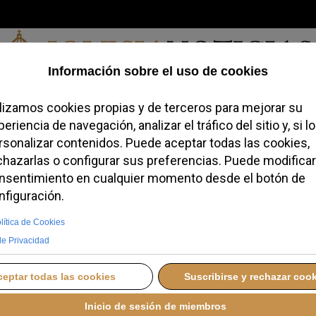
Jueves, 06 de agosto de 2026
redofobiómetro
Blogs
Temas
Buscar
#JovenesConFe
Podcas
conocer los
mosexuales aunque la
 prohíba
, 27 NOVIEMBRE 2025 17:33