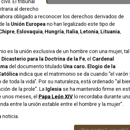
ivil. El tribunal
traria al derecho
tá ahora obligado a reconocer los derechos derivados de
de la
Unión Europea
no han legalizado este tipo de
Chipre
,
Eslovaquia
,
Hungría
,
Italia
,
Letonia
,
Lituania
,
io es la unión exclusiva de un hombre con una mujer, tal
l
Dicasterio para la Doctrina de la Fe
, el
Cardenal
oma
del documento titulado
Una caro. Elogio de la
Católica
indica que el matrimonio se da cuando “el varón 
de toda la vida”. Por su naturaleza, está ordenado “al bie
ión de la prole”. La
Iglesia
se ha mantenido firme en es
ce unos meses, el
Papa León XIV
lo recordaba durante un
funda entre la unión estable entre el hombre y la mujer”.
 noticia.
¿Nos ayudas? ¿un café?