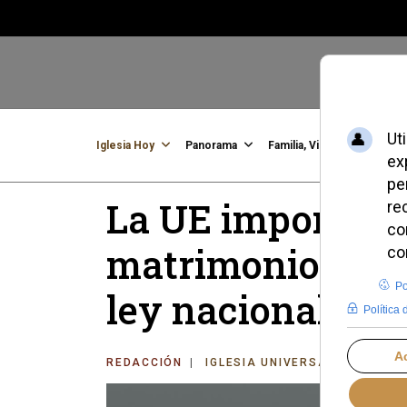
Iglesia Hoy
Panorama
Familia, Vida, Identidad
C
La UE impone re
matrimonios ho
ley nacional los
REDACCIÓN
IGLESIA UNIVERSAL
JUEVES