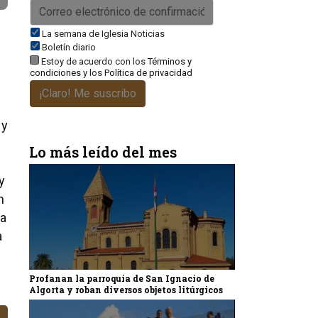
La semana de Iglesia Noticias
Boletín diario
Estoy de acuerdo con los
Términos y
condiciones
y los
Política de privacidad
¡Claro! Me suscribo
 y
Lo más leído del mes
y
n
ta
a
Profanan la parroquia de San Ignacio de
Algorta y roban diversos objetos litúrgicos