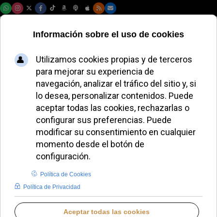
Viernes, 07 de agosto de 2026
Religiosas
amenazadas con
ser decapitadas en
Mozambique
durante un brutal
asalto a su misión