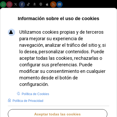
Viernes, 07 de agosto de 2026
Los obispos polacos
denuncian intentos
de desacreditar a
san Juan Pablo II
MIGUEL PÉREZ H.
EUROPA
SÁBADO, 22 NOVIEMBRE 2025 18:30