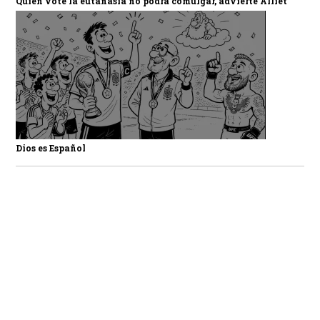
Quien vote la eutanasia no podrá comulgar, advierte Alliet
Dios es Español