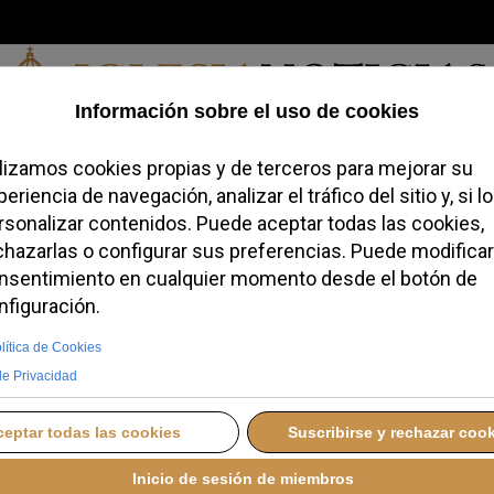
Sábado, 08 de agosto de 2026
redofobiómetro
Blogs
Temas
Buscar
#JovenesConFe
Podcas
e Drag Queen tras la
émica en Carpi
OSTO 2025 18:30