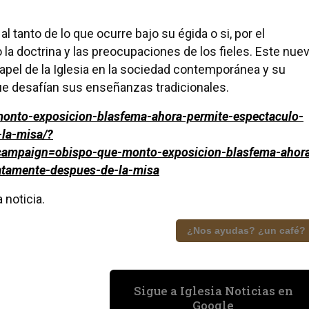
l tanto de lo que ocurre bajo su égida o si, por el
 la doctrina y las preocupaciones de los fieles. Este nue
papel de la Iglesia en la sociedad contemporánea y su
que desafían sus enseñanzas tradicionales.
onto-exposicion-blasfema-ahora-permite-espectaculo-
-la-misa/?
mpaign=obispo-que-monto-exposicion-blasfema-ahor
iatamente-despues-de-la-misa
 noticia.
¿Nos ayudas? ¿un café?
Sigue a Iglesia Noticias en
Google