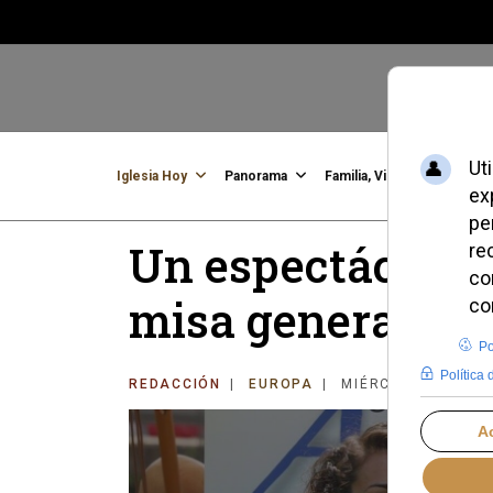
Iglesia Hoy
Panorama
Familia, Vida, Identidad
C
Un espectáculo d
misa genera pol
REDACCIÓN
EUROPA
MIÉRCOLES, 20 AG