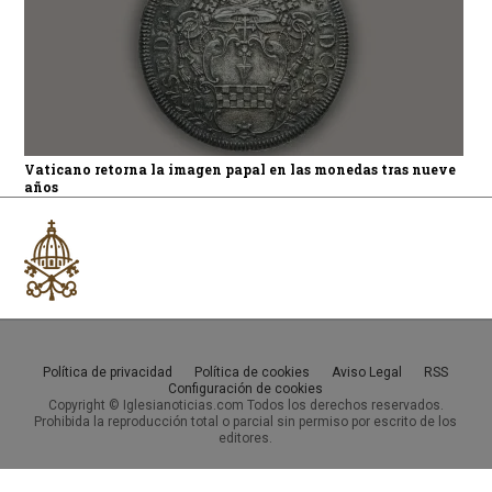
Vaticano retorna la imagen papal en las monedas tras nueve
años
Política de privacidad
Política de cookies
Aviso Legal
RSS
Configuración de cookies
Copyright © Iglesianoticias.com Todos los derechos reservados.
Prohibida la reproducción total o parcial sin permiso por escrito de los
editores.