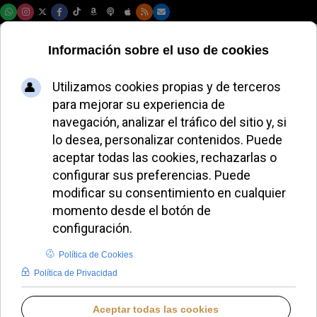
Domingo, 09 de agosto de 2026
Sacerdotes
argentinos hacen
huelga de hambre
contra las políticas
de Milei
JOSÉ GARCÍA
HISPANOAMÉRICA
JUEVES, 09 JULIO 2026 10:39