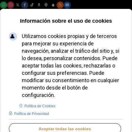
Sábado, 08 de agosto de 2026
La FIUC celebrará
su asamblea
general de 2025 en
México
ALMUDENA BUENADICHA
HISPANOAMÉRICA
JUEVES, 10 JULIO 2025 08:01