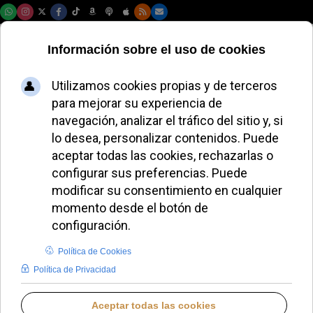
Jueves, 06 de agosto de 2026
Matteo Bruni
Introduzca parte del título
Filtrar
Limpiar
Cantidad a most
El Papa León XIV lamenta el asesinato del obispo
de Quelimane en Mozambique
León XIV se reunirá con víctimas de abusos del
clero en su visita a España
León XIV se reunirá con Salvador Illa durante su
visita a Barcelona
Tensión en la Oficina de Prensa del Vaticano por
acusaciones contra Matteo Bruni